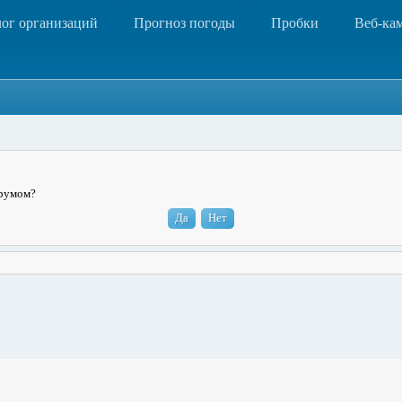
лог организаций
Прогноз погоды
Пробки
Веб-ка
орумом?