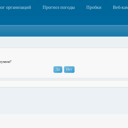
лог организаций
Прогноз погоды
Пробки
Веб-ка
орумом?