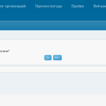
лог организаций
Прогноз погоды
Пробки
Веб-ка
орумом?