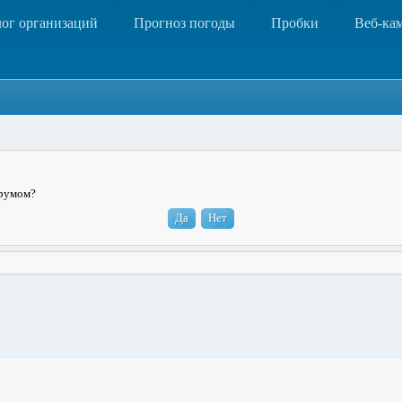
лог организаций
Прогноз погоды
Пробки
Веб-ка
орумом?