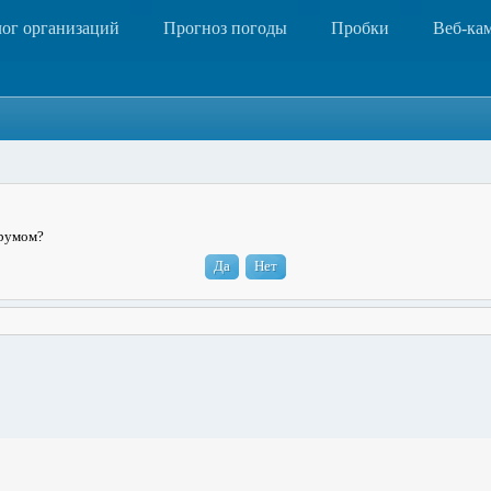
лог организаций
Прогноз погоды
Пробки
Веб-ка
орумом?