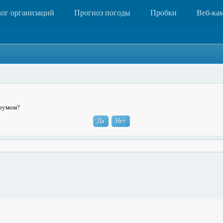
лог организаций
Прогноз погоды
Пробки
Веб-ка
орумом?