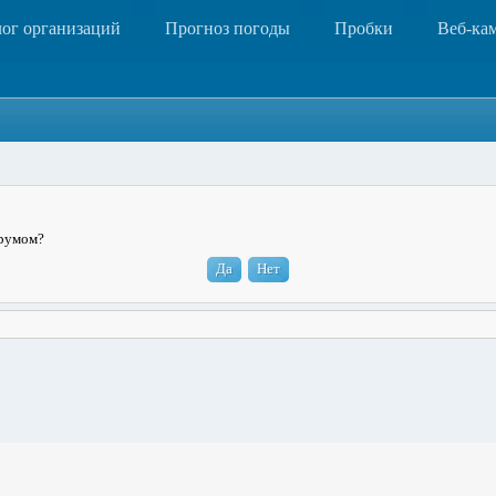
лог организаций
Прогноз погоды
Пробки
Веб-ка
орумом?