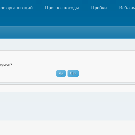
лог организаций
Прогноз погоды
Пробки
Веб-ка
орумом?