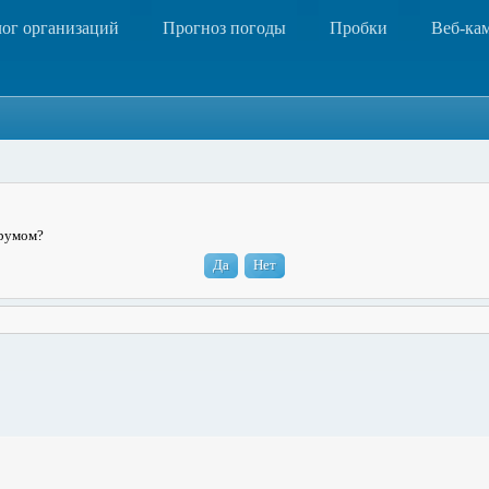
лог организаций
Прогноз погоды
Пробки
Веб-ка
орумом?