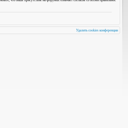
мните, что ваше присутствие на форумах означает согласие со
всеми
правилами.
Удалить cookies конференции