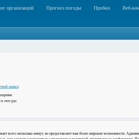
лог организаций
Прогноз погоды
Пробки
Веб-ка
тной записи
сещении
в этот раз
мает всего несколько минут, но предоставляет вам более широкие возможности. Админ