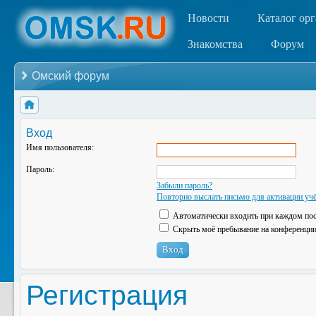
Новости
Каталог ор
Знакомства
Форум
Омский форум
Вход
Имя пользователя:
Пароль:
Забыли пароль?
Повторно выслать письмо для активации учё
Автоматически входить при каждом по
Скрыть моё пребывание на конференции 
Регистрация