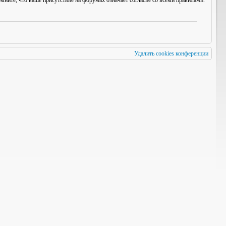
мните, что ваше присутствие на форумах означает согласие со
всеми
правилами.
Удалить cookies конференции