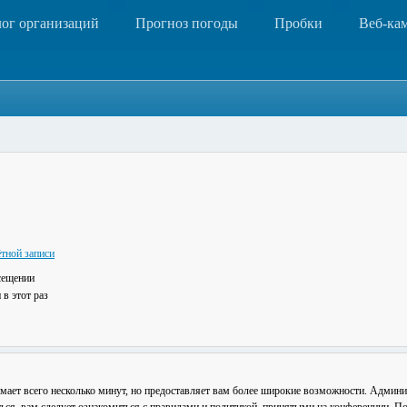
лог организаций
Прогноз погоды
Пробки
Веб-ка
тной записи
сещении
в этот раз
мает всего несколько минут, но предоставляет вам более широкие возможности. Админ