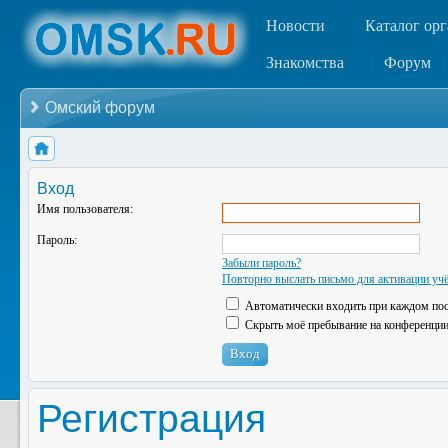
Новости
Каталог ор
Знакомства
Форум
Омский форум
Вход
Имя пользователя:
Пароль:
Забыли пароль?
Повторно выслать письмо для активации учё
Автоматически входить при каждом по
Скрыть моё пребывание на конференции 
Регистрация