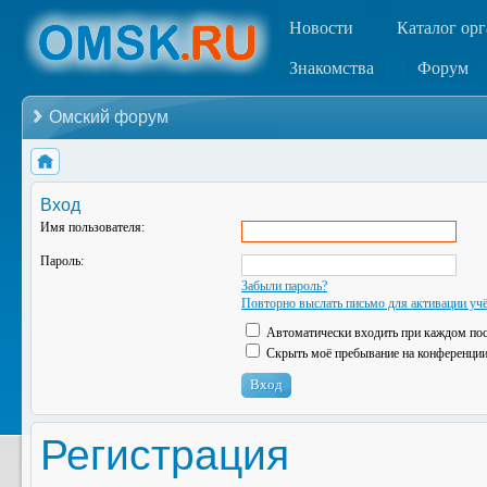
Новости
Каталог ор
Знакомства
Форум
Омский форум
Вход
Имя пользователя:
Пароль:
Забыли пароль?
Повторно выслать письмо для активации учё
Автоматически входить при каждом по
Скрыть моё пребывание на конференции 
Регистрация