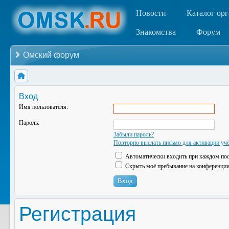
Новости
Каталог ор
Знакомства
Форум
Омский форум
Вход
Имя пользователя:
Пароль:
Забыли пароль?
Повторно выслать письмо для активации учё
Автоматически входить при каждом по
Скрыть моё пребывание на конференции 
Регистрация