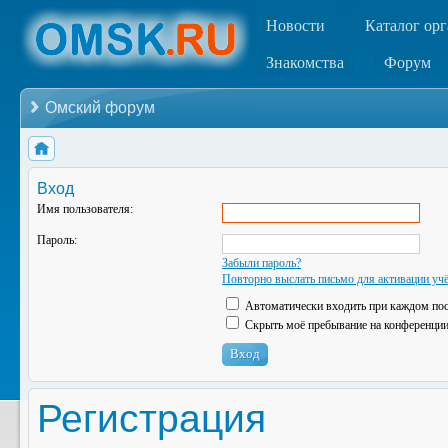
Новости
Каталог ор
Знакомства
Форум
Омский форум
Вход
Имя пользователя:
Пароль:
Забыли пароль?
Повторно выслать письмо для активации учё
Автоматически входить при каждом по
Скрыть моё пребывание на конференции 
Регистрация