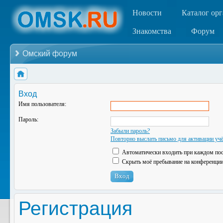
Новости
Каталог ор
Знакомства
Форум
Омский форум
Вход
Имя пользователя:
Пароль:
Забыли пароль?
Повторно выслать письмо для активации учё
Автоматически входить при каждом по
Скрыть моё пребывание на конференции 
Регистрация