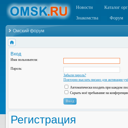
Новости
Каталог ор
Знакомства
Форум
Омский форум
Вход
Имя пользователя:
Пароль:
Забыли пароль?
Повторно выслать письмо для активации учё
Автоматически входить при каждом по
Скрыть моё пребывание на конференции 
Регистрация