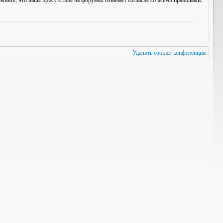
мните, что ваше присутствие на форумах означает согласие со
всеми
правилами.
Удалить cookies конференции