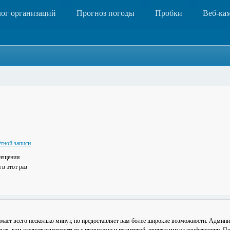
лог организаций
Прогноз погоды
Пробки
Веб-ка
тной записи
сещении
в этот раз
мает всего несколько минут, но предоставляет вам более широкие возможности. Админ