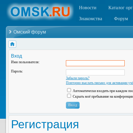
Новости
Каталог ор
Знакомства
Форум
Омский форум
Вход
Имя пользователя:
Пароль:
Забыли пароль?
Повторно выслать письмо для активации учё
Автоматически входить при каждом по
Скрыть моё пребывание на конференции 
Регистрация