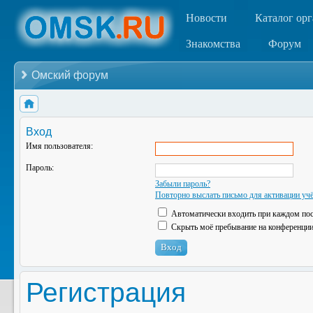
Новости
Каталог ор
Знакомства
Форум
Омский форум
Вход
Имя пользователя:
Пароль:
Забыли пароль?
Повторно выслать письмо для активации учё
Автоматически входить при каждом по
Скрыть моё пребывание на конференции 
Регистрация