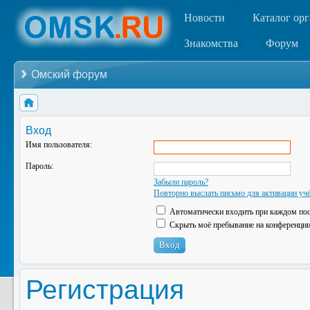
Новости
Каталог ор
Знакомства
Форум
Омский форум
Вход
Имя пользователя:
Пароль:
Забыли пароль?
Повторно выслать письмо для активации учё
Автоматически входить при каждом по
Скрыть моё пребывание на конференции 
Регистрация