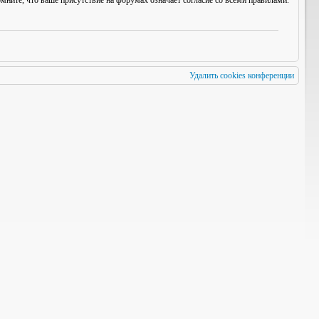
мните, что ваше присутствие на форумах означает согласие со
всеми
правилами.
Удалить cookies конференции