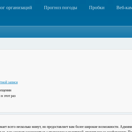
лог организаций
Прогноз погоды
Пробки
Веб-ка
тной записи
сещении
в этот раз
мает всего несколько минут, но предоставляет вам более широкие возможности. Админ