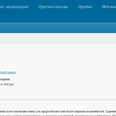
лог организаций
Прогноз погоды
Пробки
Веб-ка
тной записи
сещении
в этот раз
мает всего несколько минут, но предоставляет вам более широкие возможности. Админ