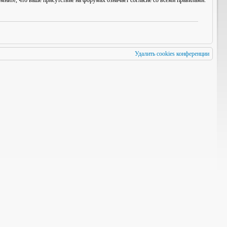
мните, что ваше присутствие на форумах означает согласие со
всеми
правилами.
Удалить cookies конференции