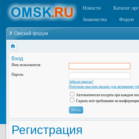
Новости
Каталог ор
Знакомства
Форум
Омский форум
Вход
Имя пользователя:
Пароль:
Забыли пароль?
Повторно выслать письмо для активации учё
Автоматически входить при каждом по
Скрыть моё пребывание на конференции 
Регистрация