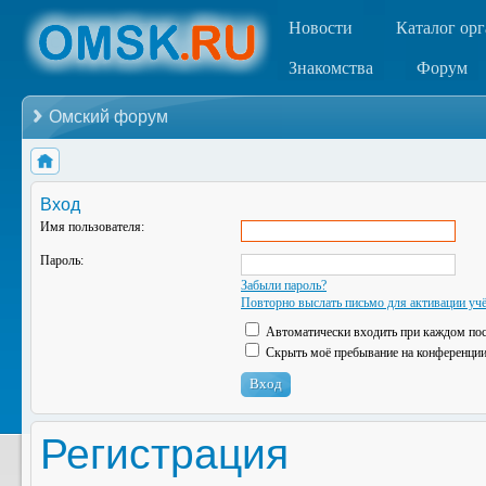
Новости
Каталог ор
Знакомства
Форум
Омский форум
Вход
Имя пользователя:
Пароль:
Забыли пароль?
Повторно выслать письмо для активации учё
Автоматически входить при каждом по
Скрыть моё пребывание на конференции 
Регистрация