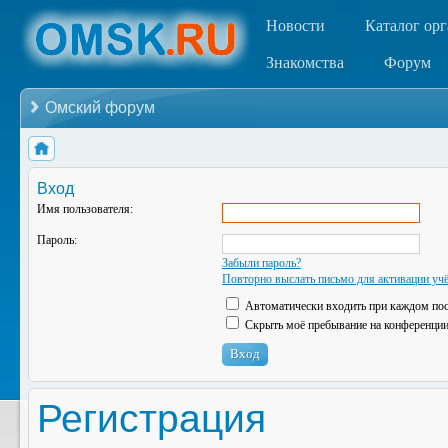
Новости
Каталог ор
Знакомства
Форум
Омский форум
Вход
Имя пользователя:
Пароль:
Забыли пароль?
Повторно выслать письмо для активации учё
Автоматически входить при каждом по
Скрыть моё пребывание на конференции 
Регистрация