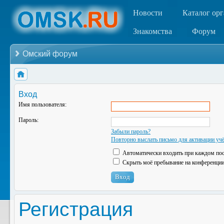
Новости
Каталог ор
Знакомства
Форум
Омский форум
Вход
Имя пользователя:
Пароль:
Забыли пароль?
Повторно выслать письмо для активации учё
Автоматически входить при каждом по
Скрыть моё пребывание на конференции 
Регистрация