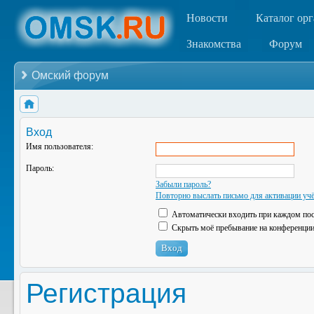
Новости
Каталог ор
Знакомства
Форум
Омский форум
Вход
Имя пользователя:
Пароль:
Забыли пароль?
Повторно выслать письмо для активации учё
Автоматически входить при каждом по
Скрыть моё пребывание на конференции 
Регистрация