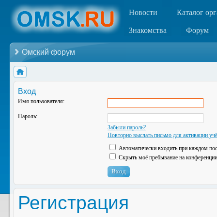
Новости
Каталог ор
Знакомства
Форум
Омский форум
Вход
Имя пользователя:
Пароль:
Забыли пароль?
Повторно выслать письмо для активации учё
Автоматически входить при каждом по
Скрыть моё пребывание на конференции 
Регистрация