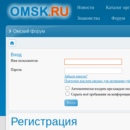
Новости
Каталог ор
Знакомства
Форум
Омский форум
Вход
Имя пользователя:
Пароль:
Забыли пароль?
Повторно выслать письмо для активации учё
Автоматически входить при каждом по
Скрыть моё пребывание на конференции 
Регистрация