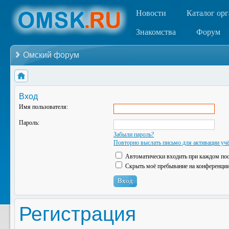
Новости
Каталог ор
Знакомства
Форум
Омский форум
Вход
Имя пользователя:
Пароль:
Забыли пароль?
Повторно выслать письмо для активации учё
Автоматически входить при каждом по
Скрыть моё пребывание на конференции 
Регистрация