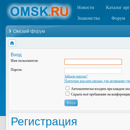
Новости
Каталог ор
Знакомства
Форум
Омский форум
Вход
Имя пользователя:
Пароль:
Забыли пароль?
Повторно выслать письмо для активации учё
Автоматически входить при каждом по
Скрыть моё пребывание на конференции 
Регистрация