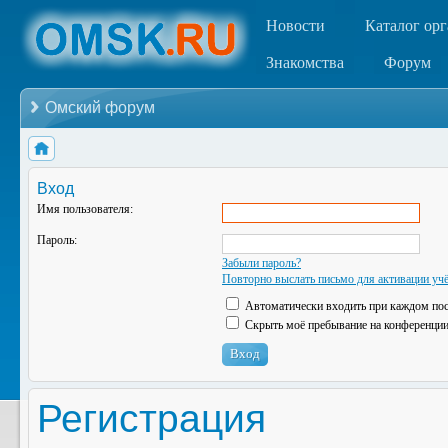
Новости
Каталог ор
Знакомства
Форум
Омский форум
Вход
Имя пользователя:
Пароль:
Забыли пароль?
Повторно выслать письмо для активации учё
Автоматически входить при каждом по
Скрыть моё пребывание на конференции 
Регистрация