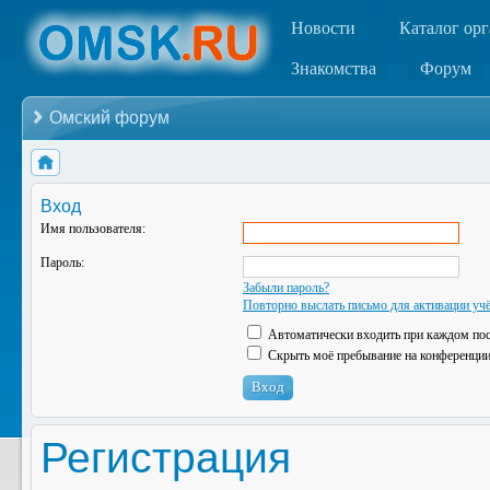
Новости
Каталог ор
Знакомства
Форум
Омский форум
Вход
Имя пользователя:
Пароль:
Забыли пароль?
Повторно выслать письмо для активации учё
Автоматически входить при каждом по
Скрыть моё пребывание на конференции 
Регистрация