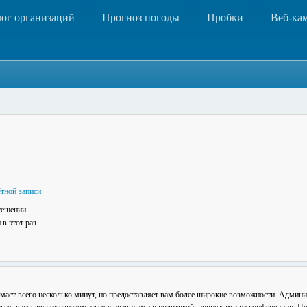
лог организаций
Прогноз погоды
Пробки
Веб-ка
тной записи
сещении
в этот раз
мает всего несколько минут, но предоставляет вам более широкие возможности. Админ