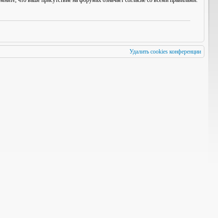
мните, что ваше присутствие на форумах означает согласие со
всеми
правилами.
Удалить cookies конференции