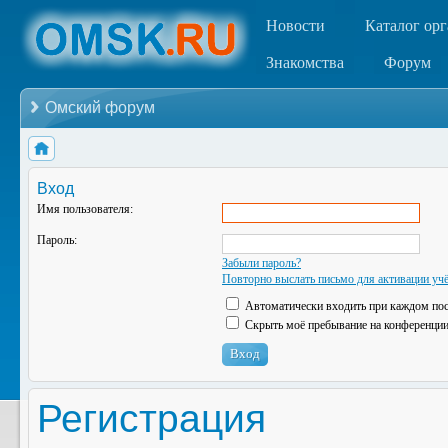
Новости
Каталог ор
Знакомства
Форум
Омский форум
Вход
Имя пользователя:
Пароль:
Забыли пароль?
Повторно выслать письмо для активации учё
Автоматически входить при каждом по
Скрыть моё пребывание на конференции 
Регистрация