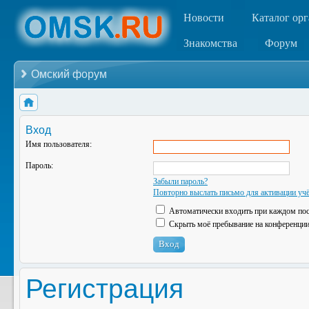
Новости
Каталог ор
Знакомства
Форум
Омский форум
Вход
Имя пользователя:
Пароль:
Забыли пароль?
Повторно выслать письмо для активации учё
Автоматически входить при каждом по
Скрыть моё пребывание на конференции 
Регистрация