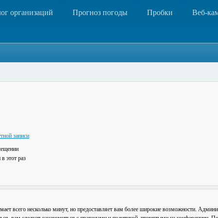
лог организаций
Прогноз погоды
Пробки
Веб-ка
тной записи
сещении
в этот раз
мает всего несколько минут, но предоставляет вам более широкие возможности. Админ