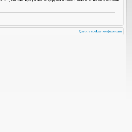
мните, что ваше присутствие на форумах означает согласие со
всеми
правилами.
Удалить cookies конференции