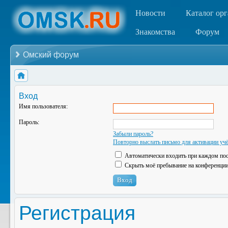
Новости
Каталог ор
Знакомства
Форум
Омский форум
Вход
Имя пользователя:
Пароль:
Забыли пароль?
Повторно выслать письмо для активации учё
Автоматически входить при каждом по
Скрыть моё пребывание на конференции 
Регистрация