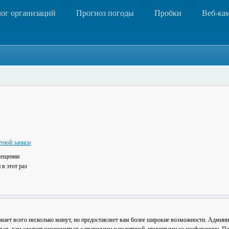
лог организаций
Прогноз погоды
Пробки
Веб-ка
тной записи
сещении
в этот раз
мает всего несколько минут, но предоставляет вам более широкие возможности. Админ