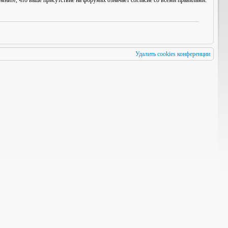
мните, что ваше присутствие на форумах означает согласие со
всеми
правилами.
Удалить cookies конференции