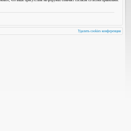
мните, что ваше присутствие на форумах означает согласие со
всеми
правилами.
Удалить cookies конференции