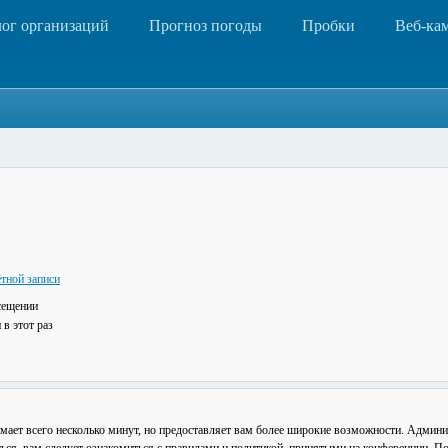
лог организаций
Прогноз погоды
Пробки
Веб-ка
тной записи
сещении
в этот раз
мает всего несколько минут, но предоставляет вам более широкие возможности. Админ