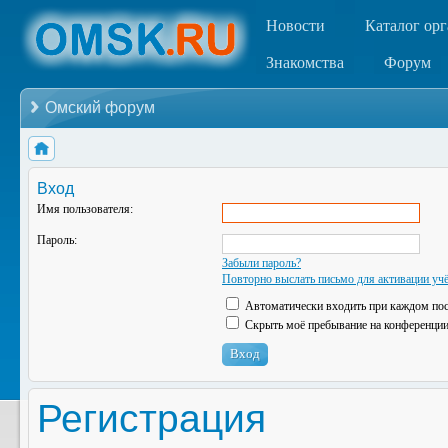
Новости
Каталог ор
Знакомства
Форум
Омский форум
Вход
Имя пользователя:
Пароль:
Забыли пароль?
Повторно выслать письмо для активации учё
Автоматически входить при каждом по
Скрыть моё пребывание на конференции 
Регистрация