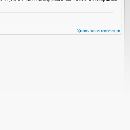
мните, что ваше присутствие на форумах означает согласие со
всеми
правилами.
Удалить cookies конференции