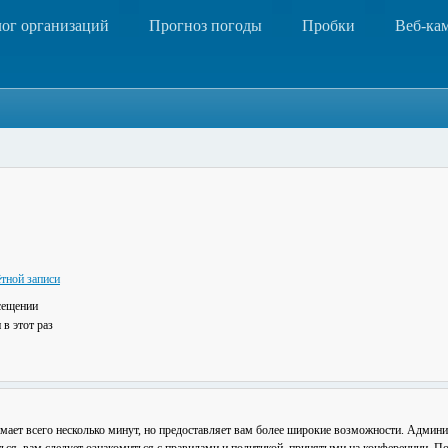
лог организаций
Прогноз погоды
Пробки
Веб-ка
тной записи
сещении
в этот раз
мает всего несколько минут, но предоставляет вам более широкие возможности. Админ