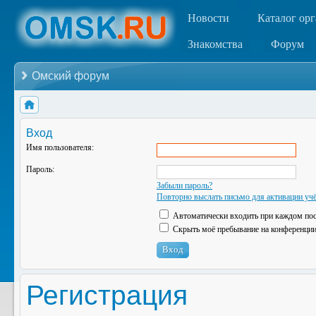
Новости
Каталог ор
Знакомства
Форум
Омский форум
Вход
Имя пользователя:
Пароль:
Забыли пароль?
Повторно выслать письмо для активации учё
Автоматически входить при каждом по
Скрыть моё пребывание на конференции 
Регистрация