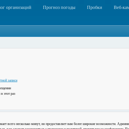
лог организаций
Прогноз погоды
Пробки
Веб-ка
тной записи
сещении
в этот раз
мает всего несколько минут, но предоставляет вам более широкие возможности. Админ