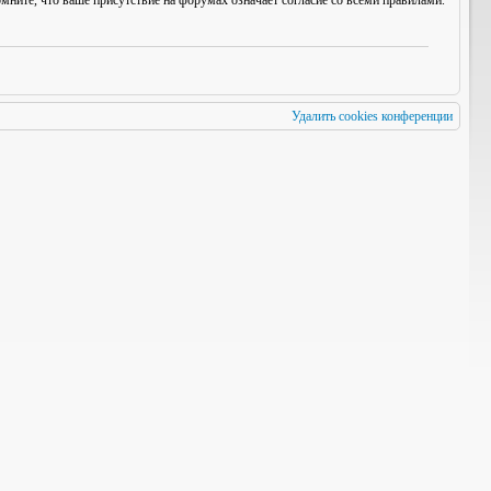
мните, что ваше присутствие на форумах означает согласие со
всеми
правилами.
Удалить cookies конференции