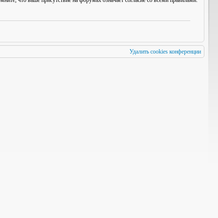
мните, что ваше присутствие на форумах означает согласие со
всеми
правилами.
Удалить cookies конференции