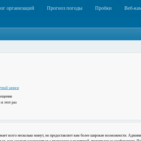
лог организаций
Прогноз погоды
Пробки
Веб-ка
тной записи
сещении
в этот раз
мает всего несколько минут, но предоставляет вам более широкие возможности. Админ