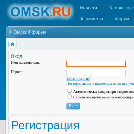
Новости
Каталог ор
Знакомства
Форум
Омский форум
Вход
Имя пользователя:
Пароль:
Забыли пароль?
Повторно выслать письмо для активации учё
Автоматически входить при каждом по
Скрыть моё пребывание на конференции 
Регистрация