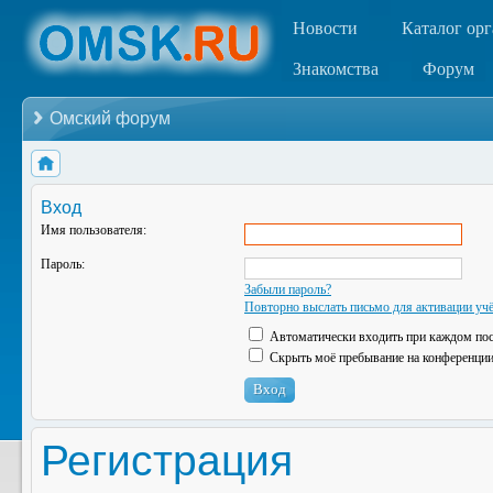
Новости
Каталог ор
Знакомства
Форум
Омский форум
Вход
Имя пользователя:
Пароль:
Забыли пароль?
Повторно выслать письмо для активации учё
Автоматически входить при каждом по
Скрыть моё пребывание на конференции 
Регистрация