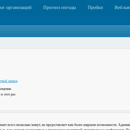
лог организаций
Прогноз погоды
Пробки
Веб-ка
тной записи
сещении
в этот раз
мает всего несколько минут, но предоставляет вам более широкие возможности. Админ