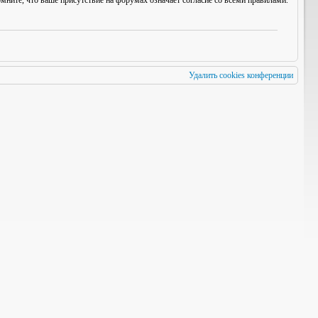
мните, что ваше присутствие на форумах означает согласие со
всеми
правилами.
Удалить cookies конференции